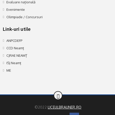
Evaluare națională
Evenimente
Olimpiade / Concursuri
Link-uri utile
ANPCDEFP
CCD Neamț
CJRAE NEAMȚ
ISJ Neamț
ME
©2022
LICEULBRAUNER.RO