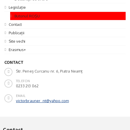
Legislație
Butonul ROȘU
Contact
Publicații
Site vechi
Erasmus+
CONTACT
Str. Peneș Curcanu nr. 6, Piatra Neamț
TELEFON
0233 213 062
EMAIL
victorbrauner_nt@yahoo.com
Contact