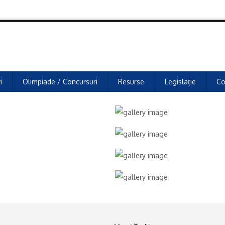
i
Olimpiade / Concursuri
Resurse
Legislație
Co