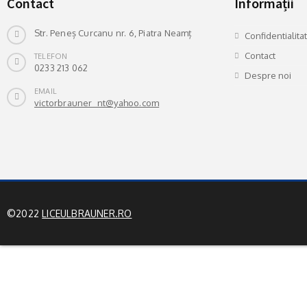
Contact
Informații
Str. Peneș Curcanu nr. 6, Piatra Neamț
Confidentialita
Contact
TELEFON
0233 213 062
Despre noi
EMAIL
victorbrauner_nt@yahoo.com
©2022
LICEULBRAUNER.RO