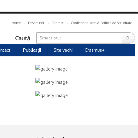
Home
Despre noi
Contact
Confidentialitate & Politica de Securitate
Caută
ntact
Publicații
Site vechi
Erasmus+