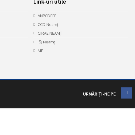
Link-uri utile
ANPCDEFP
CCD Neamț
CJRAE NEAMȚ
ISJ Neamț
ME
URMĂRIȚI-NE PE