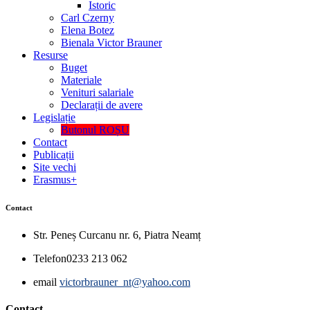
Istoric
Carl Czerny
Elena Botez
Bienala Victor Brauner
Resurse
Buget
Materiale
Venituri salariale
Declarații de avere
Legislație
Butonul ROȘU
Contact
Publicații
Site vechi
Erasmus+
Contact
Str. Peneș Curcanu nr. 6, Piatra Neamț
Telefon
0233 213 062
email
victorbrauner_nt@yahoo.com
Contact