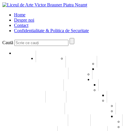
Home
Despre noi
Contact
Confidentialitate & Politica de Securitate
Caută
Home
Despre noi
Conducerea
Misiune si Viziune
Galerie
Galerie Imagini
Galerie Video
Evenimente
Elevi
Consiliul elevilor
Statutul elevului
Olimpiade / Concursuri
Emanuel Elenescu
Istoric
Carl Czerny