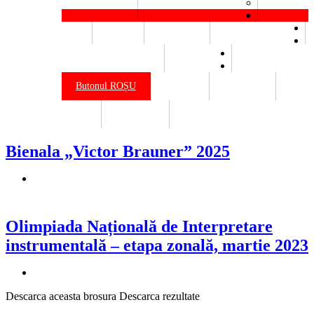
Elena Botez
Bienala Victor Brauner
Resurse
Buget
Materiale
Venituri salariale
Declarații de avere
Legislație
Butonul ROȘU
Contact
Publicații
Site vechi
Erasmus+
Bienala „Victor Brauner” 2025
Olimpiada Națională de Interpretare
instrumentală – etapa zonală, martie 2023
Descarca aceasta brosura Descarca rezultate