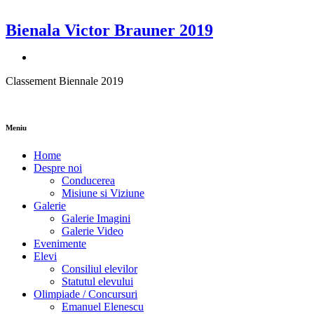
Bienala Victor Brauner 2019
Classement Biennale 2019
Meniu
Home
Despre noi
Conducerea
Misiune si Viziune
Galerie
Galerie Imagini
Galerie Video
Evenimente
Elevi
Consiliul elevilor
Statutul elevului
Olimpiade / Concursuri
Emanuel Elenescu