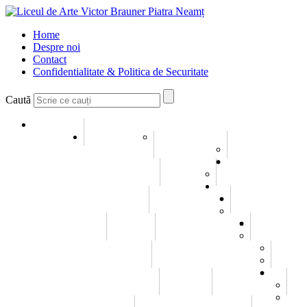
Home
Despre noi
Contact
Confidentialitate & Politica de Securitate
Caută
Home
Despre noi
Conducerea
Misiune si Viziune
Galerie
Galerie Imagini
Galerie Video
Evenimente
Elevi
Consiliul elevilor
Statutul elevului
Olimpiade / Concursuri
Emanuel Elenescu
Istoric
Carl Czerny