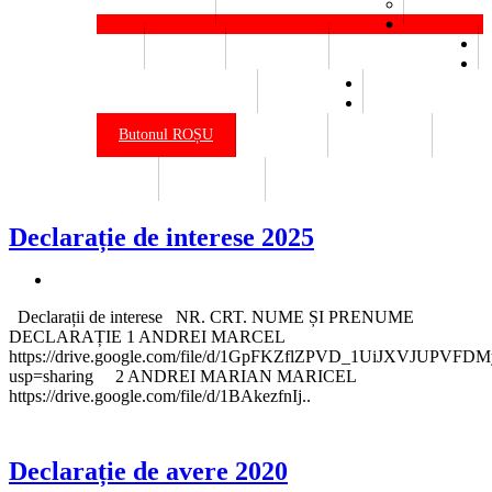
Elena Botez
Bienala Victor Brauner
Resurse
Buget
Materiale
Venituri salariale
Declarații de avere
Legislație
Butonul ROȘU
Contact
Publicații
Site vechi
Erasmus+
Declarație de interese 2025
Declarații de interese NR. CRT. NUME ȘI PRENUME
DECLARAȚIE 1 ANDREI MARCEL
https://drive.google.com/file/d/1GpFKZflZPVD_1UiJXVJUPVFDM
usp=sharing 2 ANDREI MARIAN MARICEL
https://drive.google.com/file/d/1BAkezfnIj..
Declarație de avere 2020