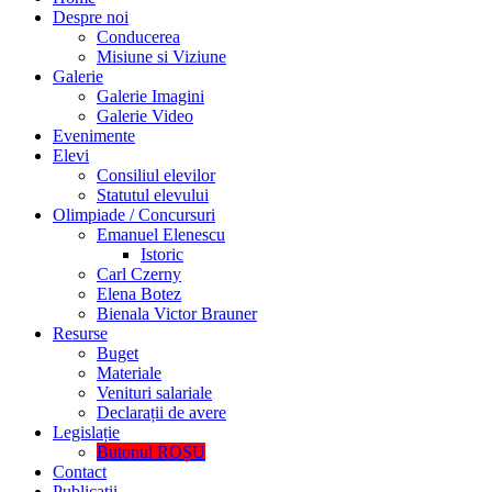
Despre noi
Conducerea
Misiune si Viziune
Galerie
Galerie Imagini
Galerie Video
Evenimente
Elevi
Consiliul elevilor
Statutul elevului
Olimpiade / Concursuri
Emanuel Elenescu
Istoric
Carl Czerny
Elena Botez
Bienala Victor Brauner
Resurse
Buget
Materiale
Venituri salariale
Declarații de avere
Legislație
Butonul ROȘU
Contact
Publicații