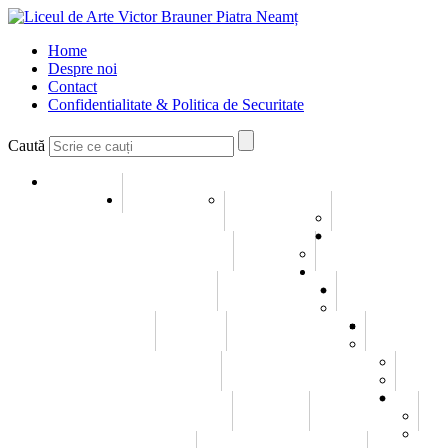
Home
Despre noi
Contact
Confidentialitate & Politica de Securitate
Caută
Home
Despre noi
Conducerea
Misiune si Viziune
Galerie
Galerie Imagini
Galerie Video
Evenimente
Elevi
Consiliul elevilor
Statutul elevului
Olimpiade / Concursuri
Emanuel Elenescu
Istoric
Carl Czerny