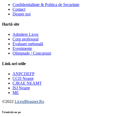
Confidentialitate & Politica de Securitate
Contact
Despre noi
Hartă site
Admitere Liceu
Corp profesoral
Evaluare națională
Evenimente
Olimpiade / Concursuri
Link-uri utile
ANPCDEFP
CCD Neamț
CJRAE NEAMȚ
ISJ Neamț
ME
©2022
LiceulBrauner.Ro
Urmăriți-ne pe