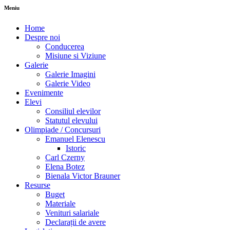
Meniu
Home
Despre noi
Conducerea
Misiune si Viziune
Galerie
Galerie Imagini
Galerie Video
Evenimente
Elevi
Consiliul elevilor
Statutul elevului
Olimpiade / Concursuri
Emanuel Elenescu
Istoric
Carl Czerny
Elena Botez
Bienala Victor Brauner
Resurse
Buget
Materiale
Venituri salariale
Declarații de avere