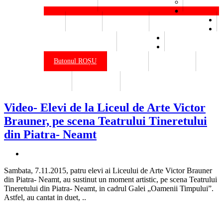
Elena Botez
Bienala Victor Brauner
Resurse
Buget
Materiale
Venituri salariale
Declarații de avere
Legislație
Butonul ROȘU
Contact
Publicații
Site vechi
Erasmus+
Video- Elevi de la Liceul de Arte Victor
Brauner, pe scena Teatrului Tineretului
din Piatra- Neamt
Sambata, 7.11.2015, patru elevi ai Liceului de Arte Victor Brauner
din Piatra- Neamt, au sustinut un moment artistic, pe scena Teatrului
Tineretului din Piatra- Neamt, in cadrul Galei „Oamenii Timpului”.
Astfel, au cantat in duet, ..