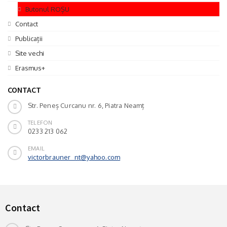
Butonul ROȘU
Contact
Publicații
Site vechi
Erasmus+
CONTACT
Str. Peneș Curcanu nr. 6, Piatra Neamț
TELEFON
0233 213 062
EMAIL
victorbrauner_nt@yahoo.com
Contact