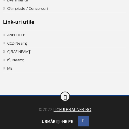
Olimpiade / Concursuri
Link-uri utile
ANPCDEFP
CCD Neamț
CJRAE NEAMȚ
ISJ Neamț
ME
©2022
LICEULBRAUNER.RO
URMĂRIȚI-NE PE