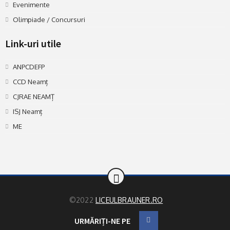
Evenimente
Olimpiade / Concursuri
Link-uri utile
ANPCDEFP
CCD Neamț
CJRAE NEAMȚ
ISJ Neamț
ME
©2022
LICEULBRAUNER.RO
URMĂRIȚI-NE PE