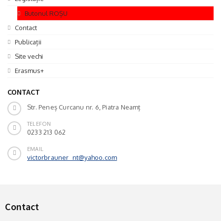
Butonul ROȘU
Contact
Publicații
Site vechi
Erasmus+
CONTACT
Str. Peneș Curcanu nr. 6, Piatra Neamț
TELEFON
0233 213 062
EMAIL
victorbrauner_nt@yahoo.com
Contact