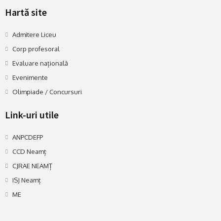
Hartă site
Admitere Liceu
Corp profesoral
Evaluare națională
Evenimente
Olimpiade / Concursuri
Link-uri utile
ANPCDEFP
CCD Neamț
CJRAE NEAMȚ
ISJ Neamț
ME