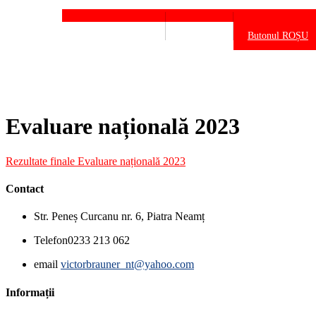
Declarații de avere
Legislație
Butonul ROȘU
Evaluare națională 2023
Rezultate finale Evaluare națională 2023
Contact
Str. Peneș Curcanu nr. 6, Piatra Neamț
Telefon
0233 213 062
email
victorbrauner_nt@yahoo.com
Informații