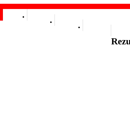
Contact
Publicații
Site vechi
Erasmus+
Rezu