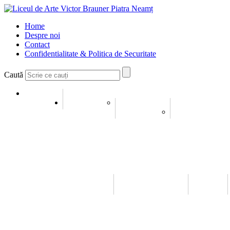
Home
Despre noi
Contact
Confidentialitate & Politica de Securitate
Caută
Home
Despre noi
Conducerea
Misiune si Viziu
Olimpiade / Concursuri
Emanuel Elenescu
Istoric