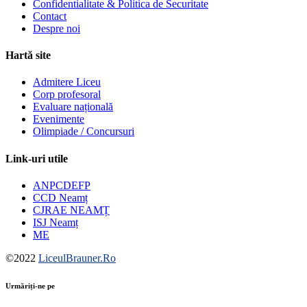
Confidentialitate & Politica de Securitate
Contact
Despre noi
Hartă site
Admitere Liceu
Corp profesoral
Evaluare națională
Evenimente
Olimpiade / Concursuri
Link-uri utile
ANPCDEFP
CCD Neamț
CJRAE NEAMȚ
ISJ Neamț
ME
©2022
LiceulBrauner.Ro
Urmăriți-ne pe