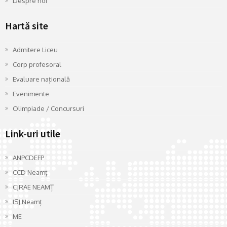
Despre noi
Hartă site
Admitere Liceu
Corp profesoral
Evaluare națională
Evenimente
Olimpiade / Concursuri
Link-uri utile
ANPCDEFP
CCD Neamț
CJRAE NEAMȚ
ISJ Neamț
ME