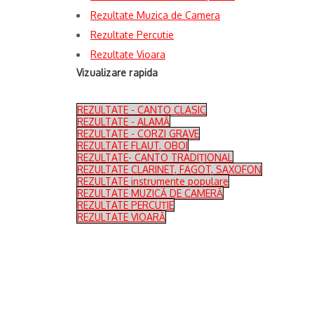
Rezultate Muzica de Camera
Rezultate Percutie
Rezultate Vioara
Vizualizare rapida
REZULTATE - CANTO CLASIC
REZULTATE - ALAMĂ
REZULTATE - CORZI GRAVE
REZULTATE FLAUT, OBOI
REZULTATE- CANTO TRADIȚIONAL
REZULTATE CLARINET, FAGOT, SAXOFON
REZULTATE instrumente populare
REZULTATE MUZICĂ DE CAMERĂ
REZULTATE PERCUȚIE
REZULTATE VIOARĂ