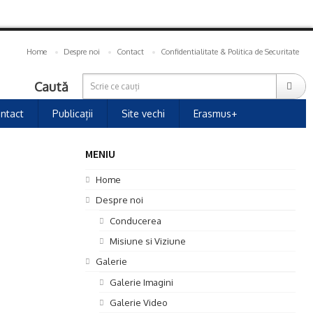
Home
Despre noi
Contact
Confidentialitate & Politica de Securitate
Caută
ntact
Publicații
Site vechi
Erasmus+
MENIU
Home
Despre noi
Conducerea
Misiune si Viziune
Galerie
Galerie Imagini
Galerie Video