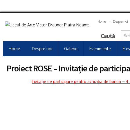
Home
Despre noi
Caută
Home
Despre noi
Galerie
Evenimente
Elev
Proiect ROSE – Invitație de particip
Invitație de participare pentru achiziția de bunuri –