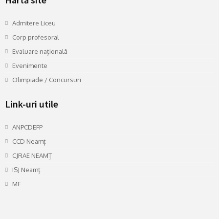
Admitere Liceu
Corp profesoral
Evaluare națională
Evenimente
Olimpiade / Concursuri
Link-uri utile
ANPCDEFP
CCD Neamț
CJRAE NEAMȚ
ISJ Neamț
ME