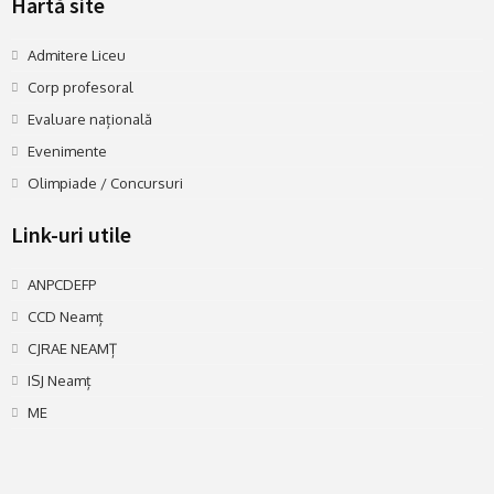
Hartă site
Admitere Liceu
Corp profesoral
Evaluare națională
Evenimente
Olimpiade / Concursuri
Link-uri utile
ANPCDEFP
CCD Neamț
CJRAE NEAMȚ
ISJ Neamț
ME