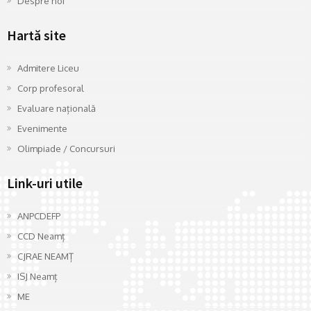
Despre noi
Hartă site
Admitere Liceu
Corp profesoral
Evaluare națională
Evenimente
Olimpiade / Concursuri
Link-uri utile
ANPCDEFP
CCD Neamț
CJRAE NEAMȚ
ISJ Neamț
ME