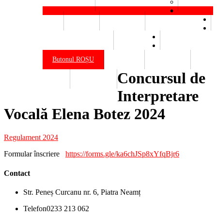
Elena Botez
Bienala Victor Brauner
Resurse
Buget
Materiale
Venituri salariale
Declarații de avere
Legislație
Butonul ROȘU
Contact
Publicații
Concursul de
Site vechi
Erasmus+
Interpretare
Vocală Elena Botez 2024
Regulament 2024
Formular înscriere
https://forms.gle/ka6chJSp8xYfqBjr6
Contact
Str. Peneș Curcanu nr. 6, Piatra Neamț
Telefon
0233 213 062