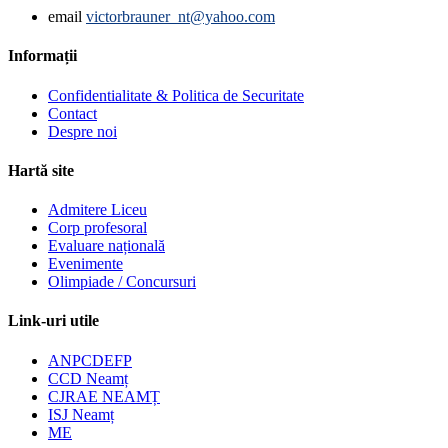
email
victorbrauner_nt@yahoo.com
Informații
Confidentialitate & Politica de Securitate
Contact
Despre noi
Hartă site
Admitere Liceu
Corp profesoral
Evaluare națională
Evenimente
Olimpiade / Concursuri
Link-uri utile
ANPCDEFP
CCD Neamț
CJRAE NEAMȚ
ISJ Neamț
ME