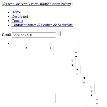
Home
Despre noi
Contact
Confidentialitate & Politica de Securitate
Caută
Home
Despre noi
Conducerea
Misiune si Viziune
Galerie
Galerie Imagini
Galerie Video
Evenimente
Elevi
Consiliul elevilor
Statutul elevului
Olimpiade / Concursuri
Emanuel Elenescu
Istoric
Carl Czerny