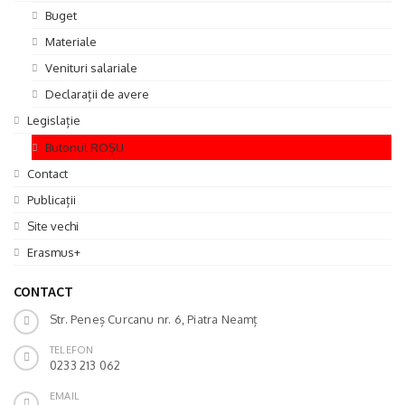
Buget
Materiale
Venituri salariale
Declarații de avere
Legislație
Butonul ROȘU
Contact
Publicații
Site vechi
Erasmus+
CONTACT
Str. Peneș Curcanu nr. 6, Piatra Neamț
TELEFON
0233 213 062
EMAIL