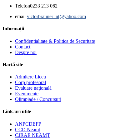
Telefon
0233 213 062
email
victorbrauner_nt@yahoo.com
Informații
Confidentialitate & Politica de Securitate
Contact
Despre noi
Hartă site
Admitere Liceu
Corp profesoral
Evaluare națională
Evenimente
Olimpiade / Concursuri
Link-uri utile
ANPCDEFP
CCD Neamț
CJRAE NEAMȚ