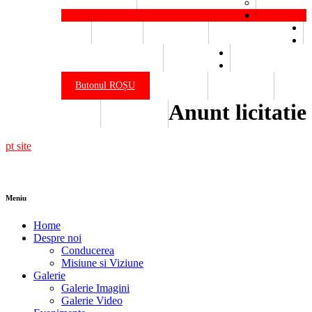
Elena Botez
Bienala Victor Brauner
Resurse
Buget
Materiale
Venituri salariale
Declarații de avere
Legislație
Butonul ROȘU
Contact
Publicații
Anunt licitatie
Site vechi
Erasmus+
pt site
Meniu
Home
Despre noi
Conducerea
Misiune si Viziune
Galerie
Galerie Imagini
Galerie Video