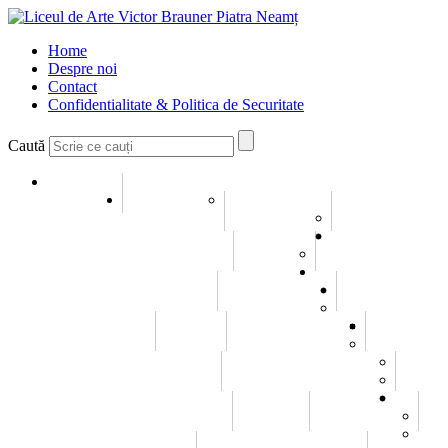
Home
Despre noi
Contact
Confidentialitate & Politica de Securitate
Caută
Home
Despre noi
Conducerea
Misiune si Viziune
Galerie
Galerie Imagini
Galerie Video
Evenimente
Elevi
Consiliul elevilor
Statutul elevului
Olimpiade / Concursuri
Emanuel Elenescu
Istoric
Carl Czerny