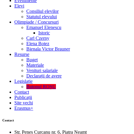
Evenimente
Elevi
Consiliul elevilor
Statutul elevului
Olimpiade / Concursuri
Emanuel Elenescu
Istoric
Carl Czerny
Elena Botez
Bienala Victor Brauner
Resurse
Buget
Materiale
Venituri salariale
Declarații de avere
Legislație
Butonul ROȘU
Contact
Publicații
Site vechi
Erasmus+
Contact
Str. Peneș Curcanu nr. 6, Piatra Neamț