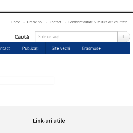
Home
Despre noi
Contact
Confidentialitate & Politica de Securitate
Caută
ntact
Publicații
Site vechi
Erasmus+
Link-uri utile