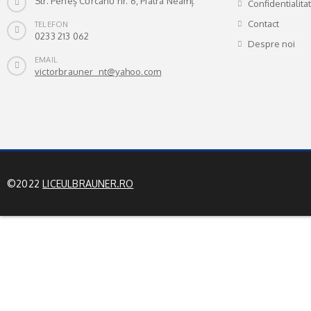
Str. Peneș Curcanu nr. 6, Piatra Neamț
Confidentialita
Contact
TELEFON
0233 213 062
Despre noi
EMAIL
victorbrauner_nt@yahoo.com
©2022
LICEULBRAUNER.RO