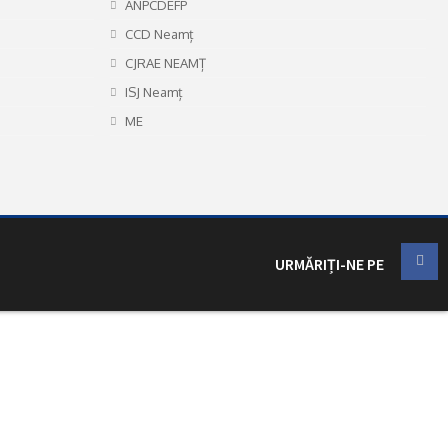
ANPCDEFP
CCD Neamț
CJRAE NEAMȚ
ISJ Neamț
ME
URMĂRIȚI-NE PE