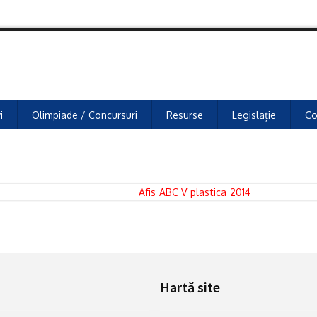
i
Olimpiade / Concursuri
Resurse
Legislație
Co
Hartă site