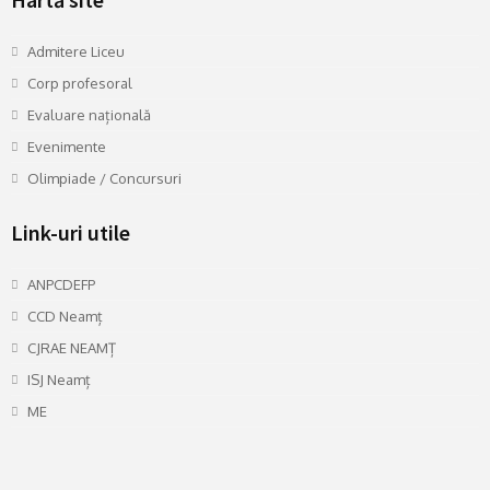
Admitere Liceu
Corp profesoral
Evaluare națională
Evenimente
Olimpiade / Concursuri
Link-uri utile
ANPCDEFP
CCD Neamț
CJRAE NEAMȚ
ISJ Neamț
ME